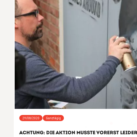
29/08/2020
Ganztägig
ACHTUNG: Die Aktion musste vorerst leide