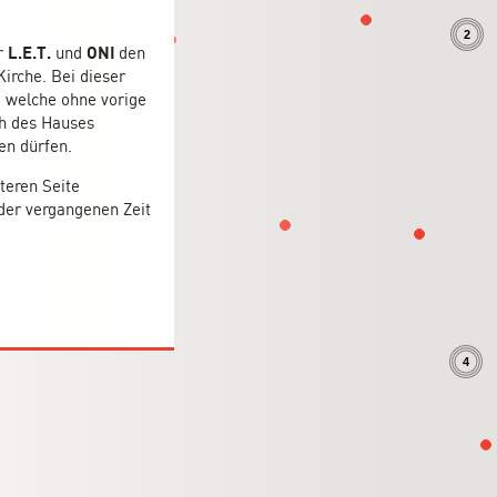
2
r
L.E.T.
und
ONI
den
irche. Bei dieser
3
, welche ohne vorige
h des Hauses
en dürfen.
teren Seite
 der vergangenen Zeit
4