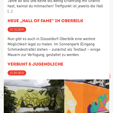
Jahre alt bist und keine bis wenig Erfahrung mit Graffiti
hast, kannst du mitmachen! Treffpunkt ist jeweils die Hall
(…)
neue „hall of fame“ in Oberbilk
4
31.10.2019
Nun gibt es auch in Düsseldorf-Oberbilk eine weitere
2
Möglichkeit legal zu malen. Im Sonnenpark (Eingang
2
Schmiedestraße) stehen – zunächst als Testlauf – einige
Mauern zur Verfügung, gestaltet zu werden.
4
Verbunt & Jugendliche
3
21.09.2013
5
14
3
4
32
5
9