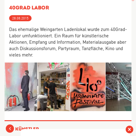
40Grad Labor
28.08.2015
Das ehemalige Weingarten Ladenlokal wurde zum 40Grad-
Labor umfunktioniert. Ein Raum für künstlerische
Aktionen, Empfang und Information, Materialausgabe aber
auch Diskussionsforum, Partyraum, Tanzfläche, Kino und
vieles mehr.
Künstler
Vers