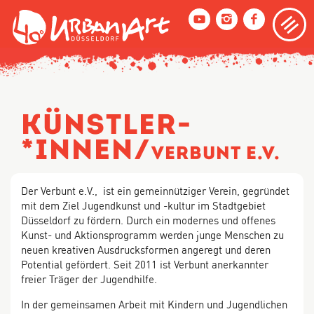
M
40Grad
Urban
Art
Festival
Künstler­
Düsseldorf
Festivals
*Innen/
Verbunt e.V.
Künstler­*Innen
Impressum
Der Verbunt e.V., ist ein gemeinnütziger Verein, gegründet
mit dem Ziel Jugendkunst und -kultur im Stadtgebiet
Düsseldorf zu fördern. Durch ein modernes und offenes
Kunst- und Aktionsprogramm werden junge Menschen zu
neuen kreativen Ausdrucksformen angeregt und deren
Potential gefördert. Seit 2011 ist Verbunt anerkannter
freier Träger der Jugendhilfe.
In der gemeinsamen Arbeit mit Kindern und Jugendlichen