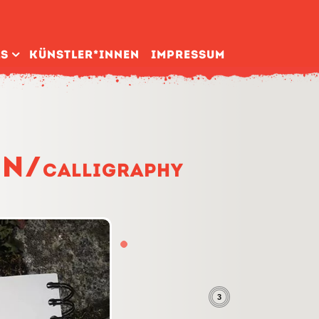
ls
Künstler­*Innen
Impressum
en/
Calligraphy
2
3