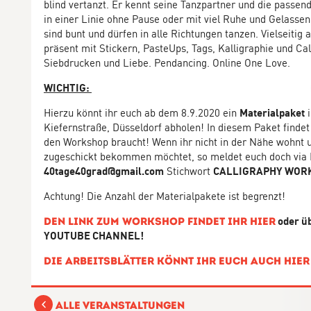
blind vertanzt. Er kennt seine Tanzpartner und die passen
in einer Linie ohne Pause oder mit viel Ruhe und Gelassen
sind bunt und dürfen in alle Richtungen tanzen. Vielseitig 
präsent mit Stickern, PasteUps, Tags, Kalligraphie und Call
Siebdrucken und Liebe. Pendancing. Online One Love.
WICHTIG:
Hierzu könnt ihr euch ab dem 8.9.2020 ein
Materialpaket
i
Kiefernstraße, Düsseldorf abholen! In diesem Paket findet i
den Workshop braucht! Wenn ihr nicht in der Nähe wohnt 
zugeschickt bekommen möchtet, so meldet euch doch via 
40tage40grad@gmail.com
Stichwort
CALLIGRAPHY WOR
Achtung! Die Anzahl der Materialpakete ist begrenzt!
oder ü
Den Link zum Workshop findet ihr hier
YOUTUBE CHANNEL!
Die Arbeitsblätter könnt ihr euch auch hie
Alle Veranstaltungen