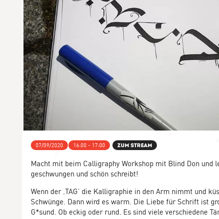
07/09/2020
16:00 - 17:00
Zum Stream
Macht mit beim Calligraphy Workshop mit Blind Don und 
geschwungen und schön schreibt!
Wenn der ‚TAG‘ die Kalligraphie in den Arm nimmt und küs
Schwünge. Dann wird es warm. Die Liebe für Schrift ist gr
G*sund. Ob eckig oder rund. Es sind viele verschiedene Tä