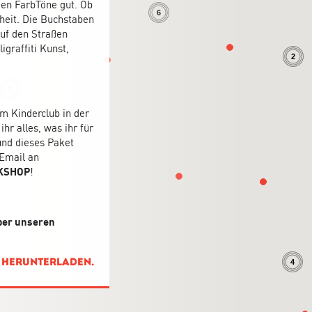
den FarbTöne gut. Ob
6
heit. Die Buchstaben
10
auf den Straßen
igraffiti Kunst,
2
3
m Kinderclub in der
hr alles, was ihr für
und dieses Paket
Email an
KSHOP
!
ber unseren
r herunterladen.
4