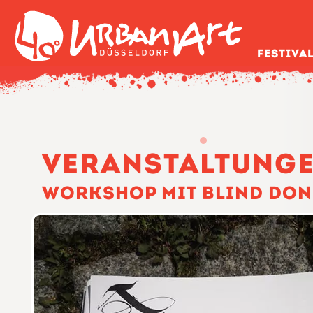
Festiva
40Grad
Urban
Art
Festival
Düsseldorf
Veranstaltung
Workshop mit Blind Don