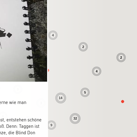
4
2
2
4
3
5
14
lerne wie man
3
4
32
st, entstehen schöne
5
oß. Denn: Taggen ist
9
nze, die Blind Don