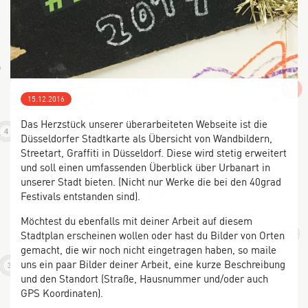
4
3
5
14
15.12.2016
3
Das Herzstück unserer überarbeiteten Webseite ist die
4
Düsseldorfer Stadtkarte als Übersicht von Wandbildern,
32
5
Streetart, Graffiti in Düsseldorf. Diese wird stetig erweitert
9
und soll einen umfassenden Überblick über Urbanart in
unserer Stadt bieten. (Nicht nur Werke die bei den 40grad
6
Festivals entstanden sind).
10
Möchtest du ebenfalls mit deiner Arbeit auf diesem
Stadtplan erscheinen wollen oder hast du Bilder von Orten
2
gemacht, die wir noch nicht eingetragen haben, so maile
uns ein paar Bilder deiner Arbeit, eine kurze Beschreibung
3
und den Standort (Straße, Hausnummer und/oder auch
GPS Koordinaten).