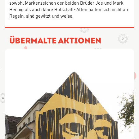
sowohl Markenzeichen der beiden Brüder Joe und Mark
Hennig als auch klare Botschaft: Affen halten sich nicht an
Regeln, sind gewitzt und weise.
4
2
Übermalte Aktionen
2
4
3
5
14
3
4
32
5
9
6
10