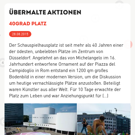
2
Übermalte Aktionen
4
40Grad Platz
28.08.2015
3
5
Der Schauspielhausplatz ist seit mehr als 40 Jahren einer
14
3
der ödesten, unbelebten Plätze im Zentrum von
Düsseldorf. Angelehnt an das von Michelangelo im 16.
Jahrhundert entworfene Ornament auf der Piazza del
4
32
5
Campidoglio in Rom entstand ein 1200 qm großes
9
Bodenbild in einer modernen Version, um die Diskussion
um heutige vernachlässigte Plätze anzustoßen. Beteiligt
waren Künstler aus aller Welt. Für 10 Tage erwachte der
6
10
Platz zum Leben und war Anziehungspunkt für (…)
2
3