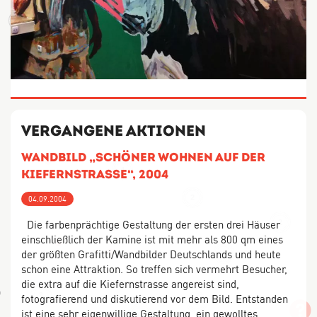
2
3
Vergangene Aktionen
Wandbild „Schöner Wohnen auf der
4
Kiefernstrasse“, 2004
2
04.09.2004
Die farbenprächtige Gestaltung der ersten drei Häuser
2
einschließlich der Kamine ist mit mehr als 800 qm eines
der größten Grafitti/Wandbilder Deutschlands und heute
4
schon eine Attraktion. So treffen sich vermehrt Besucher,
die extra auf die Kiefernstrasse angereist sind,
3
fotografierend und diskutierend vor dem Bild. Entstanden
5
ist eine sehr eigenwillige Gestaltung, ein gewolltes
14