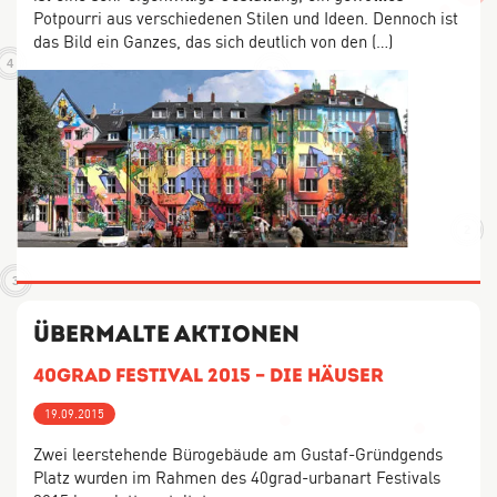
Potpourri aus verschiedenen Stilen und Ideen. Dennoch ist
3
das Bild ein Ganzes, das sich deutlich von den (…)
4
32
5
9
6
10
2
3
Übermalte Aktionen
40grad Festival 2015 – die Häuser
19.09.2015
Zwei leerstehende Bürogebäude am Gustaf-Gründgends
Platz wurden im Rahmen des 40grad-urbanart Festivals