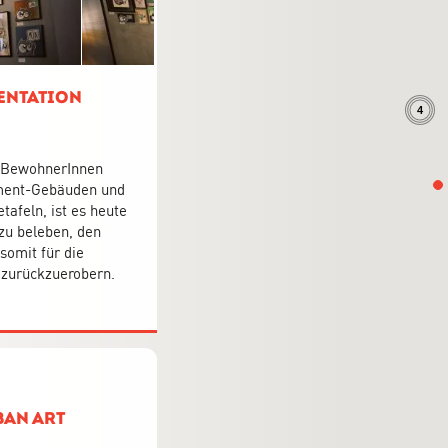
mentation
4
r BewohnerInnen
ement-Gebäuden und
afeln, ist es heute
zu beleben, den
omit für die
 zurückzuerobern.
ban Art