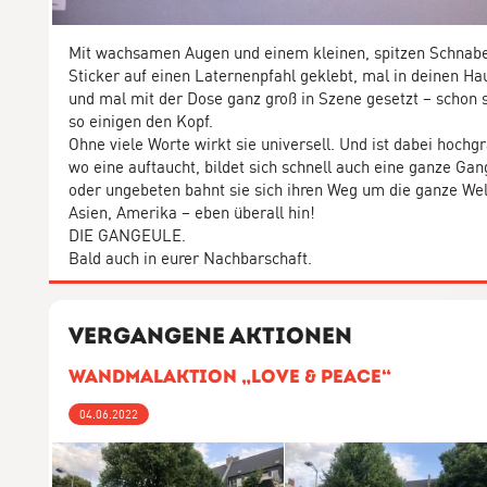
Mit wachsamen Augen und einem kleinen, spitzen Schnabel t
Sticker auf einen Laternenpfahl geklebt, mal in deinen Ha
und mal mit der Dose ganz groß in Szene gesetzt – schon s
so einigen den Kopf.
Ohne viele Worte wirkt sie universell. Und ist dabei hochgr
wo eine auftaucht, bildet sich schnell auch eine ganze Ga
oder ungebeten bahnt sie sich ihren Weg um die ganze Wel
Asien, Amerika – eben überall hin!
DIE GANGEULE.
Bald auch in eurer Nachbarschaft.
Vergangene Aktionen
Wandmalaktion „love & peace“
04.06.2022