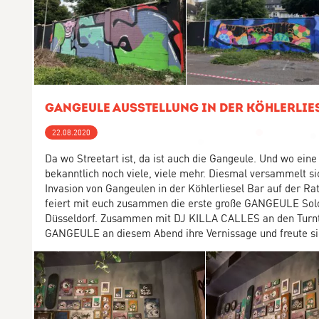
GANGEULE Ausstellung in der Köhlerlie
22.08.2020
Da wo Streetart ist, da ist auch die Gangeule. Und wo eine 
bekanntlich noch viele, viele mehr. Diesmal versammelt si
Invasion von Gangeulen in der Köhlerliesel Bar auf der Ra
feiert mit euch zusammen die erste große GANGEULE Solo
Düsseldorf. Zusammen mit DJ KILLA CALLES an den Turnta
GANGEULE an diesem Abend ihre Vernissage und freute sic