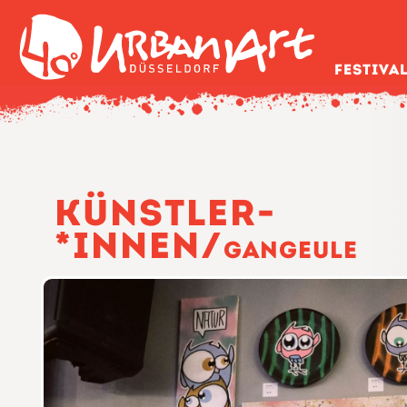
Festiva
40Grad
Urban
Art
Festival
Düsseldorf
Künstler­
*Innen/
Gangeule