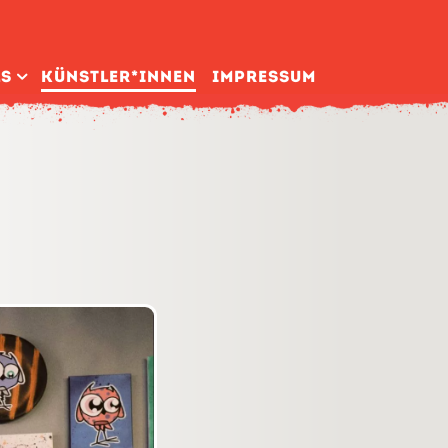
ls
Künstler­*Innen
Impressum