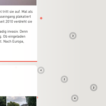
ritt sie auf. Mal als
useingang plakatiert
2
eit 2010 verdreht sie
adig invasiv. Denn
ng. Ob eingeladen
3
t. Nach Europa,
4
2
2
4