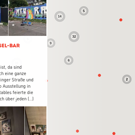
3
5
14
3
4
32
5
9
sel-Bar
6
10
ist, da sind
ch eine ganze
tinger Straße und
2
 Ausstellung in
bles feierte die
3
h über jeden (…)