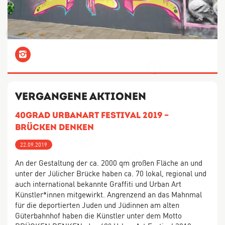
2
Instagram
3
Vergangene Aktionen
40grad urbanart Festival 2019 –
Brücken Denken
4
22.09.2019
2
An der Gestaltung der ca. 2000 qm großen Fläche an und
unter der Jülicher Brücke haben ca. 70 lokal, regional und
2
auch international bekannte Graffiti und Urban Art
Künstler*innen mitgewirkt. Angrenzend an das Mahnmal
4
für die deportierten Juden und Jüdinnen am alten
Güterbahnhof haben die Künstler unter dem Motto