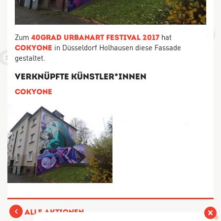
6
10
Zum
hat
2
40grad Urbanart Festival 2017
in Düsseldorf Holhausen diese Fassade
Cokyone
gestaltet.
3
Verknüpfte Künstler*Innen
Cokyone
4
Alle Aktionen
Vers