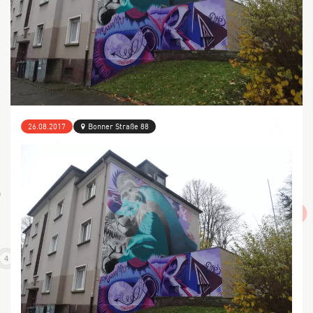
4
2
2
26.08.2017
Bonner Straße 88
4
3
5
14
3
4
32
5
9