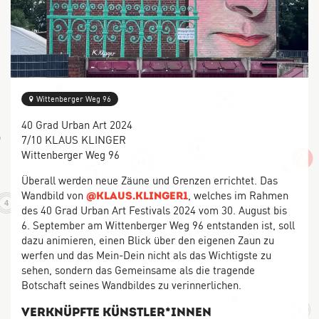
4
2
2
4
Wittenberger Weg 96
40 Grad Urban Art 2024
7/10 KLAUS KLINGER
3
5
Wittenberger Weg 96
14
3
Überall werden neue Zäune und Grenzen errichtet. Das
Wandbild von
, welches im Rahmen
@klaus.klinger1
4
des 40 Grad Urban Art Festivals 2024 vom 30. August bis
32
5
6. September am Wittenberger Weg 96 entstanden ist, soll
9
dazu animieren, einen Blick über den eigenen Zaun zu
werfen und das Mein-Dein nicht als das Wichtigste zu
6
sehen, sondern das Gemeinsame als die tragende
10
Botschaft seines Wandbildes zu verinnerlichen.
Verknüpfte Künstler*Innen
2